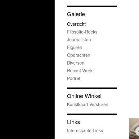
Galerie
Overzicht
Filosofie-Reeks
Journalisten
Figuren
Opdrachten
Diversen
Recent Werk
Portret
Online Winkel
Kunstkaart Versturen
Links
Interessante Links