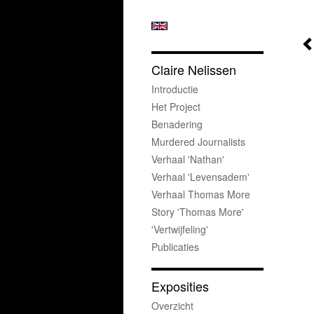
Claire Nelissen
Introductie
Het Project
Benadering
Murdered Journalists
Verhaal 'Nathan'
Verhaal 'Levensadem'
Verhaal Thomas More
Story 'Thomas More'
'Vertwijfeling'
Publicaties
Exposities
Overzicht