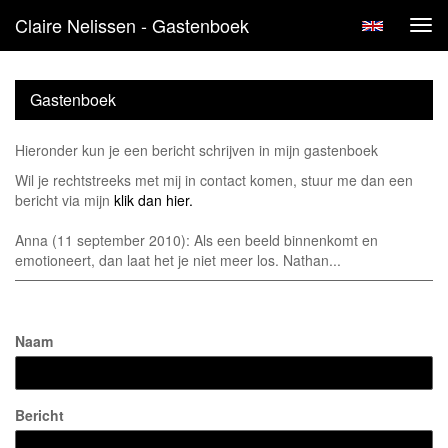
Claire Nelissen - Gastenboek
Tog
navi
Gastenboek
Hieronder kun je een bericht schrijven in mijn gastenboek
Wil je rechtstreeks met mij in contact komen, stuur me dan een
bericht via mijn
klik dan hier.
Anna (11 september 2010): Als een beeld binnenkomt en
emotioneert, dan laat het je niet meer los. Nathan...
Naam
Bericht