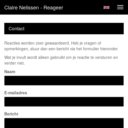
Claire Nelissen - Reageer
Tog
navi
Contact
Reacties worden zeer gewaardeerd. Heb je vragen of
opmerkingen, stuur dan een bericht via het formulier hieronder.
Wat je invult wordt alleen gebruikt om je reactie te versturen en
verder niet.
Naam
E-mailadres
Bericht